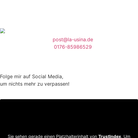
post@la-usina.de
0176-85986529
Folge mir auf Social Media,
um nichts mehr zu verpassen!
Sie sehen gerade einen Platzhalterinhalt von
TrustIndex
. Um